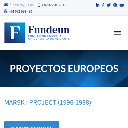
fundeun@ua.es
+34 965 90 38 33
+34 682 928 490
PROYECTOS EUROPEOS
MARSK I PROJECT (1996-1998)