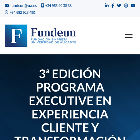
fundeun@ua.es
+34 965 90 38 33
+34 682 928 490
3ª EDICIÓN
PROGRAMA
EXECUTIVE EN
EXPERIENCIA
CLIENTE Y