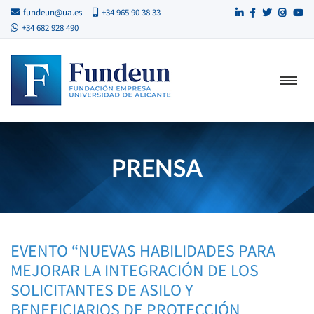
fundeun@ua.es
+34 965 90 38 33
+34 682 928 490
PRENSA
EVENTO “NUEVAS HABILIDADES PARA
MEJORAR LA INTEGRACIÓN DE LOS
SOLICITANTES DE ASILO Y
BENEFICIARIOS DE PROTECCIÓN