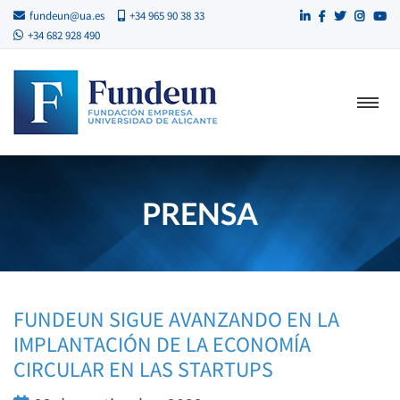
fundeun@ua.es
+34 965 90 38 33
+34 682 928 490
PRENSA
FUNDEUN SIGUE AVANZANDO EN LA
IMPLANTACIÓN DE LA ECONOMÍA
CIRCULAR EN LAS STARTUPS