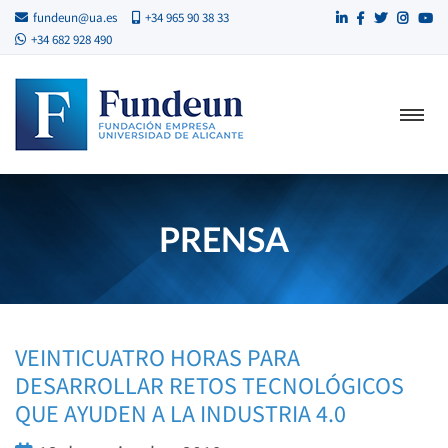
fundeun@ua.es
+34 965 90 38 33
+34 682 928 490
PRENSA
VEINTICUATRO HORAS PARA
DESARROLLAR RETOS TECNOLÓGICOS
QUE AYUDEN A LA INDUSTRIA 4.0