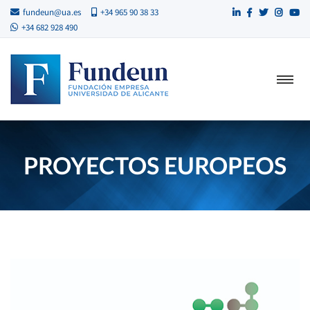
fundeun@ua.es
+34 965 90 38 33
+34 682 928 490
PROYECTOS EUROPEOS