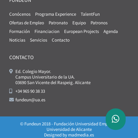
Conócenos
Programa Experience
TalentFun
Ofertas de Empleo
Patronato
Equipo
Patronos
Formación
Financiacion
European Projects
Agenda
Noticias
Servicios
Contacto
CONTACTO
Ed. Colegio Mayor.
Campus Universitario de la UA.
03690 San Vicente del Raspeig. Alicante
+34 965 90 38 33
fundeun@ua.es
© Fundeun 2018 - Fundación Universidad Empresa -
Universidad de Alicante
Designed by
madmedia.es