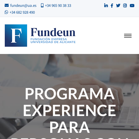
fundeun@ua.es
+34 965 90 38 33
+34 682 928 490
PROGRAMA
EXPERIENCE
PARA