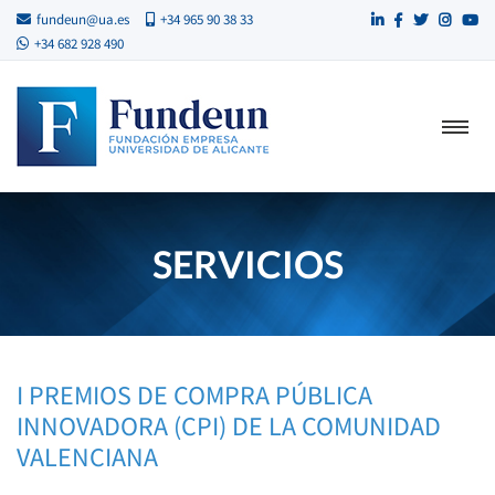
fundeun@ua.es
+34 965 90 38 33
+34 682 928 490
SERVICIOS
I PREMIOS DE COMPRA PÚBLICA
INNOVADORA (CPI) DE LA COMUNIDAD
VALENCIANA