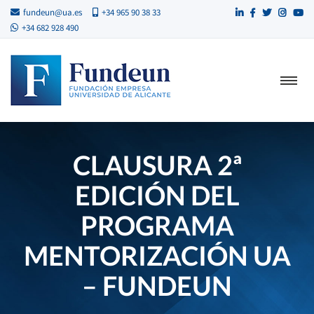
fundeun@ua.es
+34 965 90 38 33
+34 682 928 490
CLAUSURA 2ª
EDICIÓN DEL
PROGRAMA
MENTORIZACIÓN UA
– FUNDEUN