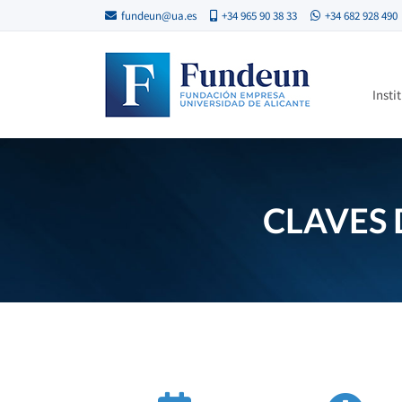
fundeun@ua.es
+34 965 90 38 33
+34 682 928 490
Insti
CLAVES 