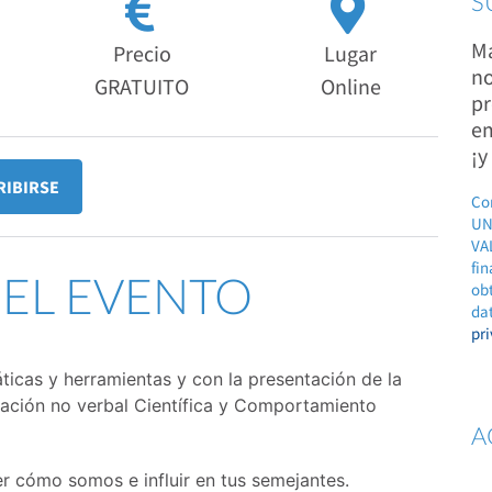
S
Ma
Precio
Lugar
no
GRATUITO
Online
pr
em
¡y
RIBIRSE
Co
UN
VAL
fin
DEL EVENTO
ob
dat
pr
icas y herramientas y con la presentación de la
ación no verbal Científica y Comportamiento
A
er cómo somos e influir en tus semejantes.