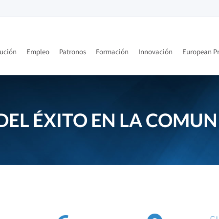
tución
Empleo
Patronos
Formación
Innovación
European Pr
DEL ÉXITO EN LA COMU