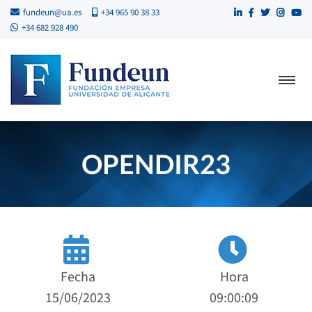
fundeun@ua.es
+34 965 90 38 33
+34 682 928 490
OPENDIR23
Fecha
Hora
15/06/2023
09:00:09