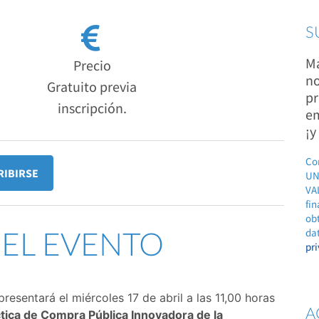
S
Ma
Precio
no
Gratuito previa
pr
inscripción.
em
¡y
Co
RIBIRSE
UN
VAL
fin
ob
DEL EVENTO
dat
pr
resentará el miércoles 17 de abril a las 11,00 horas
A
tica de Compra Pública Innovadora de la