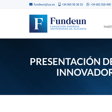
fundeun@ua.es
+34 965 90 38 33
+34 682 928 490
Insti
PRESENTACIÓN DE
INNOVADOR