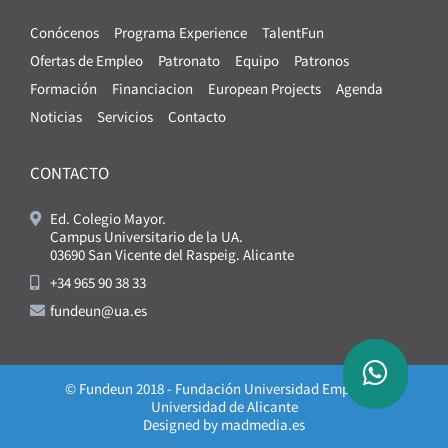
Conócenos
Programa Experience
TalentFun
Ofertas de Empleo
Patronato
Equipo
Patronos
Formación
Financiacion
European Projects
Agenda
Noticias
Servicios
Contacto
CONTACTO
Ed. Colegio Mayor.
Campus Universitario de la UA.
03690 San Vicente del Raspeig. Alicante
+34 965 90 38 33
fundeun@ua.es
© Fundeun 2018 - Fundación Universidad Empresa -
Universidad de Alicante
Designed by
madmedia.es