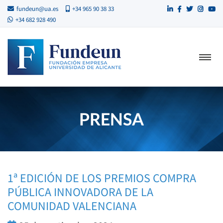
fundeun@ua.es
+34 965 90 38 33
+34 682 928 490
PRENSA
1ª EDICIÓN DE LOS PREMIOS COMPRA
PÚBLICA INNOVADORA DE LA
COMUNIDAD VALENCIANA