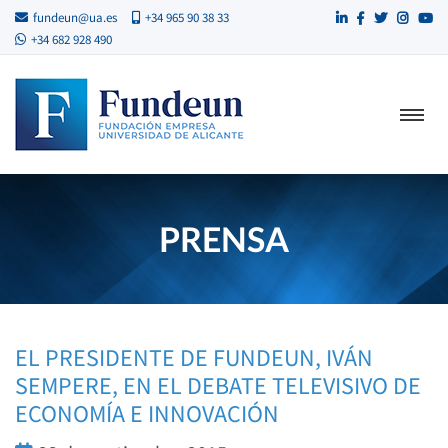
fundeun@ua.es
+34 965 90 38 33
+34 682 928 490
PRENSA
EL PRESIDENTE DE FUNDEUN, IVÁN
SEMPERE, EN EL DEBATE TELEVISIVO DE
ECONOMÍA E INNOVACIÓN