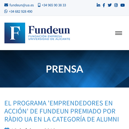
fundeun@ua.es
+34 965 90 38 33
+34 682 928 490
PRENSA
EL PROGRAMA 'EMPRENDEDORES EN
ACCIÓN' DE FUNDEUN PREMIADO POR
RÀDIO UA EN LA CATEGORÍA DE ALUMNI