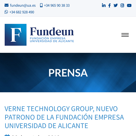
fundeun@ua.es
+34 965 90 38 33
+34 682 928 490
PRENSA
VERNE TECHNOLOGY GROUP, NUEVO
PATRONO DE LA FUNDACIÓN EMPRESA
UNIVERSIDAD DE ALICANTE