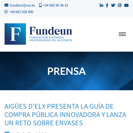
fundeun@ua.es
+34 965 90 38 33
+34 682 928 490
PRENSA
AIGÜES D’ELX PRESENTA LA GUÍA DE
COMPRA PÚBLICA INNOVADORA Y LANZA
UN RETO SOBRE ENVASES