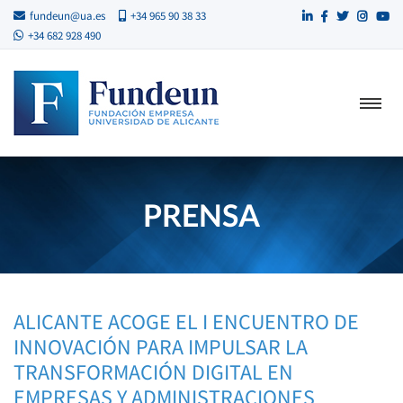
fundeun@ua.es
+34 965 90 38 33
+34 682 928 490
PRENSA
ALICANTE ACOGE EL I ENCUENTRO DE
INNOVACIÓN PARA IMPULSAR LA
TRANSFORMACIÓN DIGITAL EN
EMPRESAS Y ADMINISTRACIONES