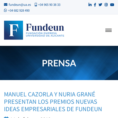
fundeun@ua.es
+34 965 90 38 33
+34 682 928 490
PRENSA
MANUEL CAZORLA Y NURIA GRANÉ
PRESENTAN LOS PREMIOS NUEVAS
IDEAS EMPRESARIALES DE FUNDEUN