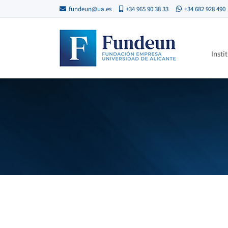
fundeun@ua.es
+34 965 90 38 33
+34 682 928 490
Insti