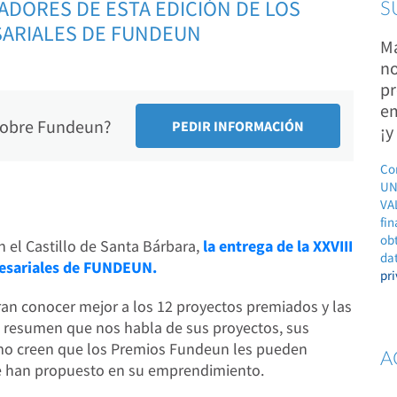
DORES DE ESTA EDICIÓN DE LOS
S
SARIALES DE FUNDEUN
Ma
no
pr
em
 sobre Fundeun?
¡y
Co
UN
VAL
fin
ob
n el Castillo de Santa Bárbara,
la entrega de la XXVIII
dat
resariales de FUNDEUN.
pr
ran conocer mejor a los 12 proyectos premiados y las
 resumen que nos habla de sus proyectos, sus
cómo creen que los Premios Fundeun les pueden
A
se han propuesto en su emprendimiento.