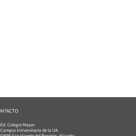
ONTACTO
Ed. Colegio Mayor.
Campus Universitario de la UA.
03690 San Vicente del Raspeig. Alicante