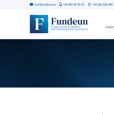
fundeun@ua.es
+34 965 90 38 33
+34 682 928 490
Insti