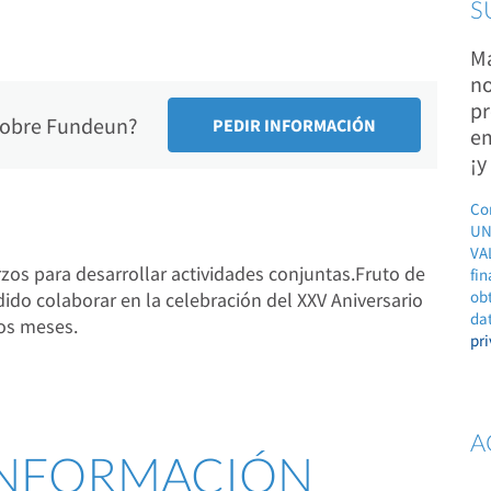
S
Ma
no
pr
 sobre Fundeun?
em
¡y
Co
UN
VAL
 para desarrollar actividades conjuntas.Fruto de
fin
ob
ido colaborar en la celebración del XXV Aniversario
dat
os meses.
pr
A
 INFORMACIÓN