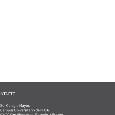
ONTACTO
Ed. Colegio Mayor.
Campus Universitario de la UA.
03690 San Vicente del Raspeig. Alicante