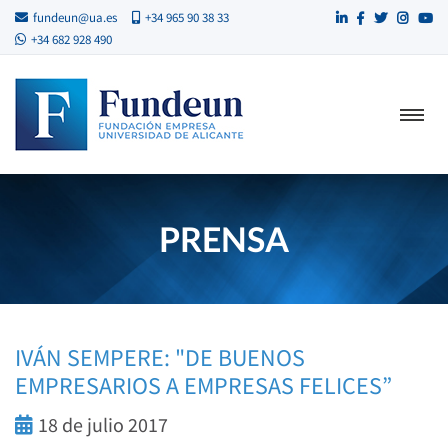
fundeun@ua.es
+34 965 90 38 33
+34 682 928 490
PRENSA
IVÁN SEMPERE: "DE BUENOS
EMPRESARIOS A EMPRESAS FELICES”
18 de julio 2017