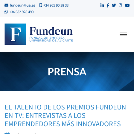
fundeun@ua.es
+34 965 90 38 33
+34 682 928 490
PRENSA
EL TALENTO DE LOS PREMIOS FUNDEUN
EN TV: ENTREVISTAS A LOS
EMPRENDEDORES MÁS INNOVADORES