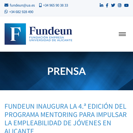
fundeun@ua.es
+34 965 90 38 33
+34 682 928 490
PRENSA
FUNDEUN INAUGURA LA 4.ª EDICIÓN DEL
PROGRAMA MENTORING PARA IMPULSAR
LA EMPLEABILIDAD DE JÓVENES EN
ALICANTE