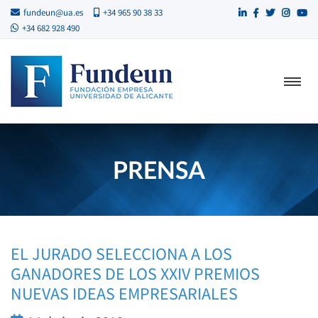
fundeun@ua.es
+34 965 90 38 33
+34 682 928 490
PRENSA
EL JURADO SELECCIONA A LOS
GANADORES DE LOS XXIV PREMIOS
NUEVAS IDEAS EMPRESARIALES