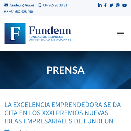
fundeun@ua.es
+34 965 90 38 33
+34 682 928 490
PRENSA
LA EXCELENCIA EMPRENDEDORA SE DA
CITA EN LOS XXXI PREMIOS NUEVAS
IDEAS EMPRESARIALES DE FUNDEUN