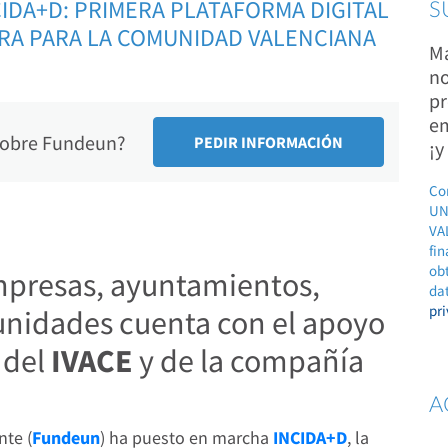
DA+D: PRIMERA PLATAFORMA DIGITAL
S
RA PARA LA COMUNIDAD VALENCIANA
Ma
no
pr
em
 sobre Fundeun?
¡y
Co
UN
VAL
fin
ob
 empresas, ayuntamientos,
dat
pr
nidades cuenta con el apoyo
s del
IVACE
y de la compañía
A
nte (
Fundeun
) ha puesto en marcha
INCIDA+D
, la