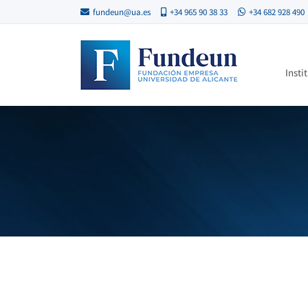
fundeun@ua.es
+34 965 90 38 33
+34 682 928 490
Insti