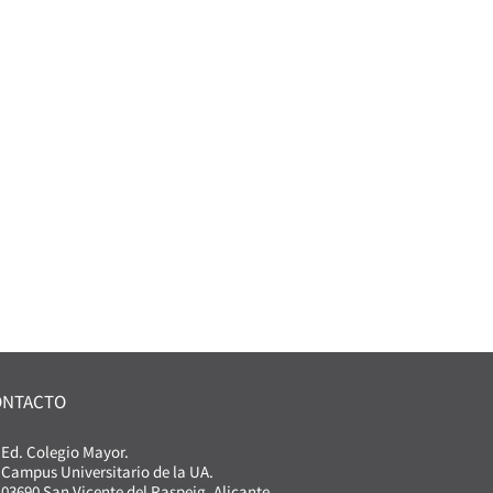
ONTACTO
Ed. Colegio Mayor.
Campus Universitario de la UA.
03690 San Vicente del Raspeig. Alicante