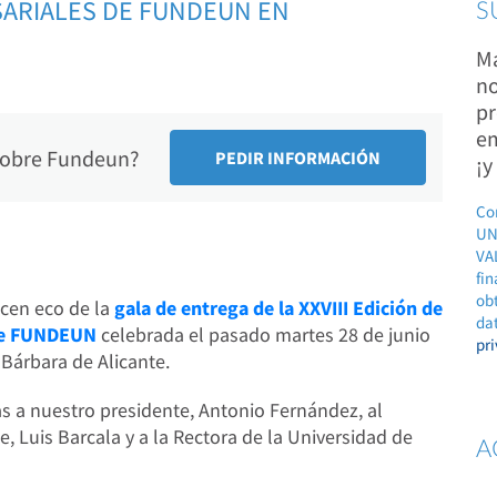
SARIALES DE FUNDEUN EN
S
Ma
no
pr
em
 sobre Fundeun?
¡y
Co
UN
VAL
fin
ob
acen eco de la
gala de entrega de la XXVIII Edición de
dat
 de FUNDEUN
celebrada el pasado martes 28 de junio
pr
 Bárbara de Alicante.
as a nuestro presidente, Antonio Fernández, al
, Luis Barcala y a la Rectora de la Universidad de
A