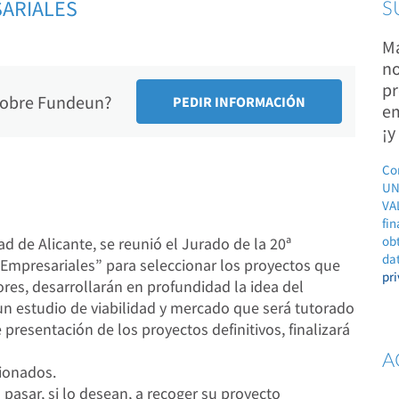
SARIALES
S
Ma
no
pr
 sobre Fundeun?
em
¡y
Co
UN
VAL
fin
ob
d de Alicante, se reunió el Jurado de la 20ª
dat
Empresariales” para seleccionar los proyectos que
pr
res, desarrollarán en profundidad la idea del
n estudio de viabilidad y mercado que será tutorado
presentación de los proyectos definitivos, finalizará
A
cionados.
pasar, si lo desean, a recoger su proyecto