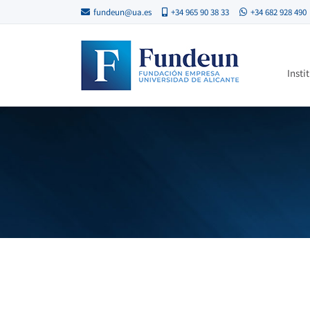
fundeun@ua.es
+34 965 90 38 33
+34 682 928 490
Insti