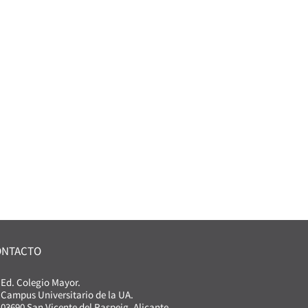
ONTACTO
Ed. Colegio Mayor.
Campus Universitario de la UA.
03690 San Vicente del Raspeig. Alicante