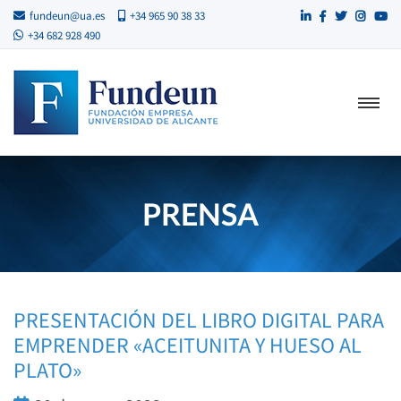
fundeun@ua.es
+34 965 90 38 33
+34 682 928 490
PRENSA
PRESENTACIÓN DEL LIBRO DIGITAL PARA
EMPRENDER «ACEITUNITA Y HUESO AL
PLATO»