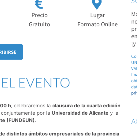
S
Ma
Precio
Lugar
no
Gratuito
Formato Online
pr
em
¡y
RIBIRSE
Co
UN
VAL
fin
DEL EVENTO
ob
dat
pr
:00 h
, celebraremos la
clausura de la cuarta edición
conjuntamente por la
Universidad de Alicante
y la
ante (FUNDEUN)
.
A
e distintos ámbitos empresariales de la provincia