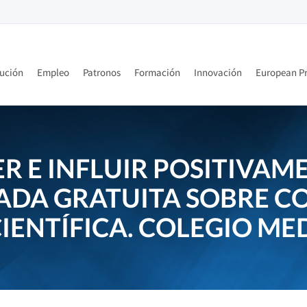
tución
Empleo
Patronos
Formación
Innovación
European Pr
 E INFLUIR POSITIVAME
ADA GRATUITA SOBRE 
IENTÍFICA. COLEGIO M