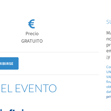
S
Ma
Precio
no
GRATUITO
pr
em
¡y
RIBIRSE
Co
UN
VAL
fin
DEL EVENTO
ob
dat
pr