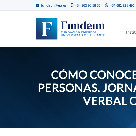
fundeun@ua.es
+34 965 90 38 33
+34 682 928 490
Insti
CÓMO CONOCER
PERSONAS. JORN
VERBAL C