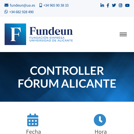
fundeun@ua.es
+34 965 90 38 33
+34 682 928 490
CONTROLLER
FÓRUM ALICANTE
Fecha
Hora