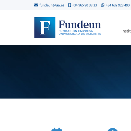
fundeun@ua.es
+34 965 90 38 33
+34 682 928 490
Insti