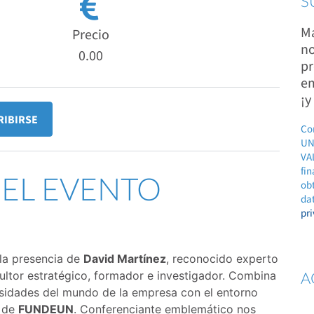
S
Ma
Precio
no
0.00
pr
em
¡y
RIBIRSE
Co
UN
VAL
fin
DEL EVENTO
ob
dat
pr
la presencia de
David Martínez
, reconocido experto
ltor estratégico, formador e investigador. Combina
A
sidades del mundo de la empresa con el entorno
s de
FUNDEUN
. Conferenciante emblemático nos