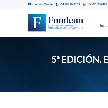
fundeun@ua.es
+34 965 90 38 33
+34 682 928 490
Insti
5ª EDICIÓN.