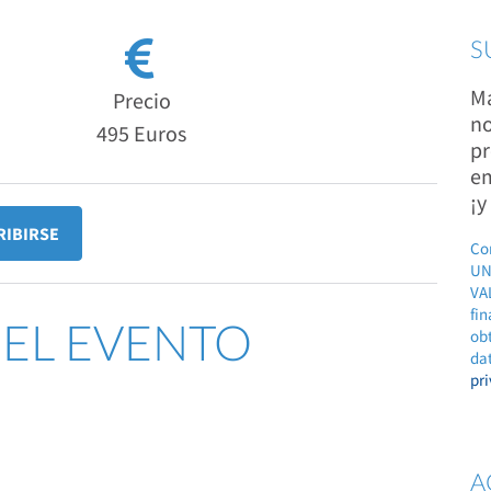
S
Ma
Precio
no
495 Euros
pr
em
¡y
RIBIRSE
Co
UN
VAL
fin
DEL EVENTO
ob
dat
pr
A