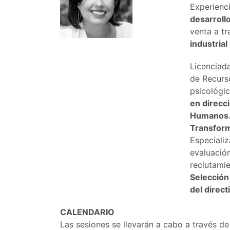
Experienc
desarroll
venta a tr
industrial
Licenciad
de Recurs
psicológi
en direcc
Humanos
Transform
Especiali
evaluació
reclutami
Selección 
del direct
CALENDARIO
Las sesiones se llevarán a cabo a través d