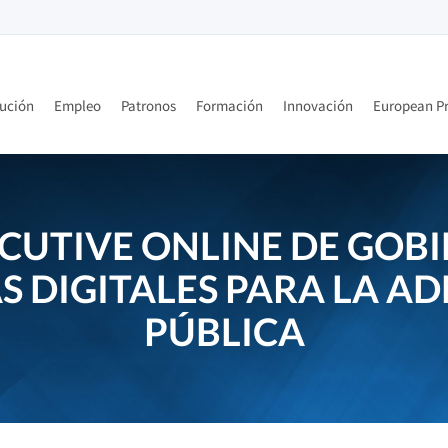
tución
Empleo
Patronos
Formación
Innovación
European Pr
UTIVE ONLINE DE GOBI
 DIGITALES PARA LA A
PÚBLICA