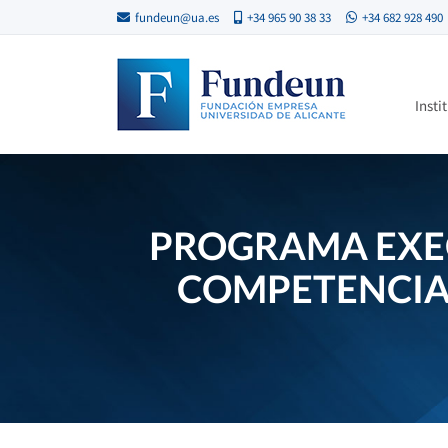
fundeun@ua.es
+34 965 90 38 33
+34 682 928 490
Insti
PROGRAMA EXEC
COMPETENCIAS