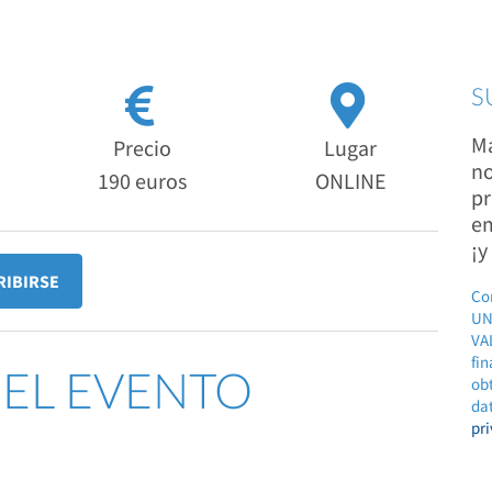
S
Ma
Precio
Lugar
no
190 euros
ONLINE
pr
em
¡y
RIBIRSE
Co
UN
VAL
fin
DEL EVENTO
ob
dat
pr