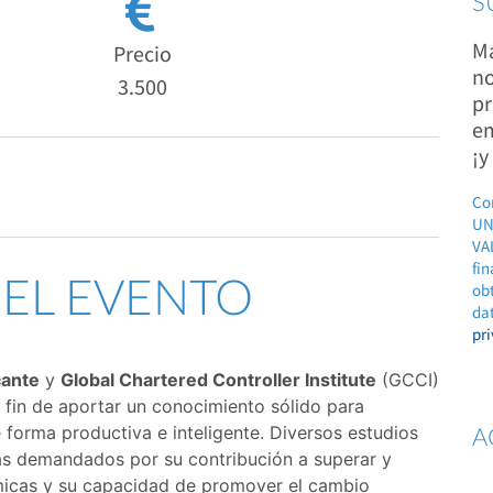
S
Ma
Precio
no
3.500
pr
em
¡y
Co
UN
VAL
fin
DEL EVENTO
ob
dat
pr
cante
y
Global Chartered Controller Institute
(GCCI)
fin de aportar un conocimiento sólido para
 forma productiva e inteligente. Diversos estudios
A
 más demandados por su contribución a superar y
ómicas y su capacidad de promover el cambio