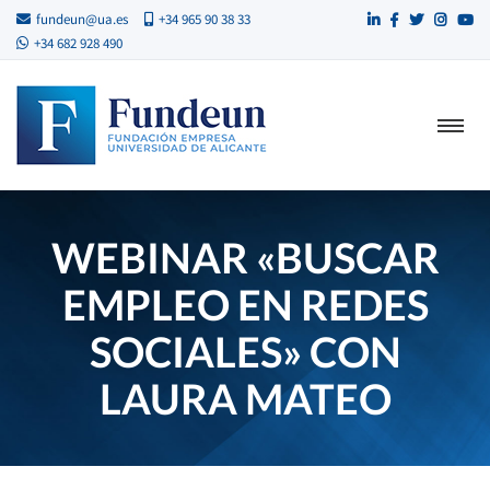
fundeun@ua.es
+34 965 90 38 33
+34 682 928 490
WEBINAR «BUSCAR
EMPLEO EN REDES
SOCIALES» CON
LAURA MATEO