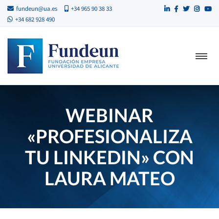
fundeun@ua.es
+34 965 90 38 33
+34 682 928 490
WEBINAR
«PROFESIONALIZA
TU LINKEDIN» CON
LAURA MATEO