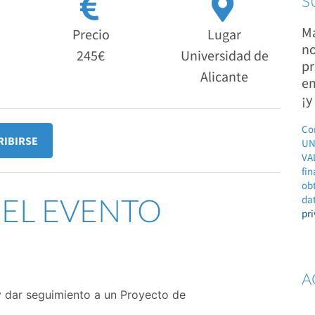
S
Ma
Precio
Lugar
no
245€
Universidad de
pr
Alicante
em
¡y
Co
RIBIRSE
UN
VAL
fin
ob
DEL EVENTO
dat
pr
A
y dar seguimiento a un Proyecto de