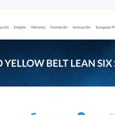
tución
Empleo
Patronos
Formación
Innovación
European Pr
 YELLOW BELT LEAN SIX