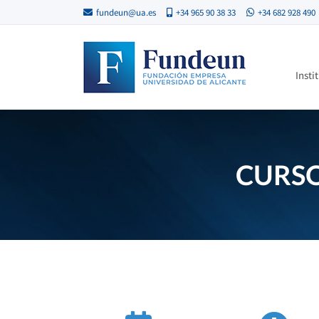
fundeun@ua.es
+34 965 90 38 33
+34 682 928 490
Insti
CURSO