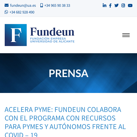
fundeun@ua.es
+34 965 90 38 33
+34 682 928 490
PRENSA
ACELERA PYME: FUNDEUN COLABORA
CON EL PROGRAMA CON RECURSOS
PARA PYMES Y AUTÓNOMOS FRENTE AL
COVID – 19