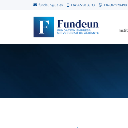
fundeun@ua.es
+34 965 90 38 33
+34 682 928 490
Insti