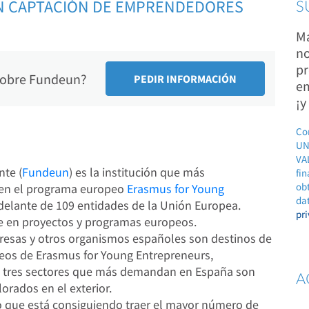
N CAPTACIÓN DE EMPRENDEDORES
S
Ma
no
pr
 sobre Fundeun?
em
¡y
Co
UN
VAL
nte (
Fundeun
) es la institución que más
fin
ob
 en el programa europeo
Erasmus for Young
dat
r delante de 109 entidades de la Unión Europea.
pr
e en proyectos y programas europeos.
esas y otros organismos españoles son destinos de
eos de Erasmus for Young Entrepreneurs,
os tres sectores que más demandan en España son
A
orados en el exterior.
 que está consiguiendo traer el mayor número de