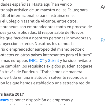
dades españolas. Hasta aquí han venido
A
rabajo artístico de un maestro de las Fallas; para
tbol internacional; o para instruirse en el
l Colegio Nazaret de Alicante, entre otros.
trepreneurs son emprendedores tanto en proceso de
des ya consolidadas. El responsable de Nuevos
lica que “acuden a nosotros personas innovadoras y
P
royección exterior. Nosotros les damos la
ario o emprendedor europeo del mismo sector o
ntactos en otros países interesantes para el futuro”.
gramas europeos
E4IC
,
ICT
y
Scient
y ha sido invitado
ue cumplan los requisitos exigidos pueden acogerse
E a través de Fundeun. “Trabajamos de manera
nvertido en una institución solvente reconocida
con los que hemos establecido una estrecha red de
rs hasta 2017
neurs
es poner disposición de empresas y