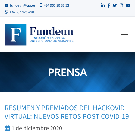
fundeun@ua.es
+34 965 90 38 33
+34 682 928 490
PRENSA
RESUMEN Y PREMIADOS DEL HACKOVID
VIRTUAL: NUEVOS RETOS POST COVID-19
1 de diciembre 2020