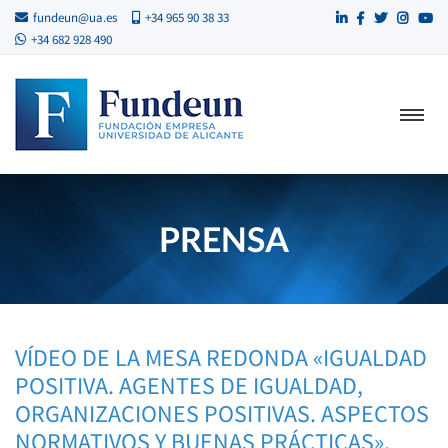
fundeun@ua.es
+34 965 90 38 33
+34 682 928 490
PRENSA
VÍDEO DE LA MESA REDONDA «IGUALDAD
POSITIVA. AGENTES DE IGUALDAD,
ORGANIZACIONES POSITIVAS. ASPECTOS
NORMATIVOS Y BUENAS PRÁCTICAS».