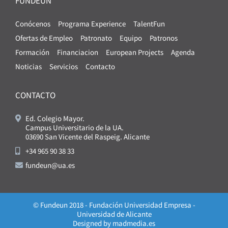
FUNDEUN
Conócenos
Programa Experience
TalentFun
Ofertas de Empleo
Patronato
Equipo
Patronos
Formación
Financiacion
European Projects
Agenda
Noticias
Servicios
Contacto
CONTACTO
Ed. Colegio Mayor.
Campus Universitario de la UA.
03690 San Vicente del Raspeig. Alicante
+34 965 90 38 33
fundeun@ua.es
© Fundeun 2018 - Fundación Universidad Empresa -
Universidad de Alicante
Designed by
madmedia.es