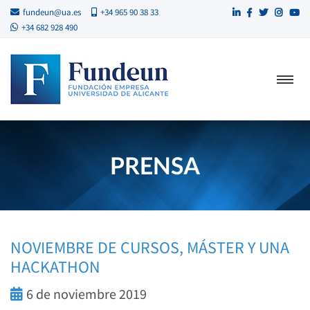
fundeun@ua.es
+34 965 90 38 33
+34 682 928 490
PRENSA
NOVIEMBRE DE CURSOS, MÁSTER Y UNA
HACKATHON
6 de noviembre 2019